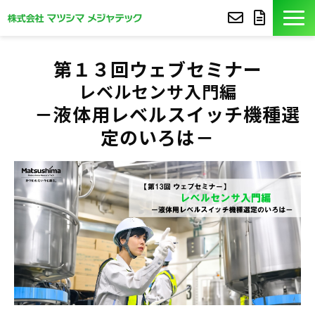
製品紹介
第１３回ウェブセミナー
レベルセンサ入門編
導入事例
－液体用レベルスイッチ機種選
定のいろは－
豆知識
コア技術
セミナー
よくあるご質問
サポート