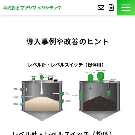
製品紹介
導入事例や改善のヒント
導入事例
豆知識
コア技術
セミナー
よくあるご質問
サポート
レベル計・レベルスイッチ（粉体）