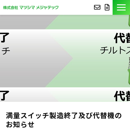
製品紹介
導入事例
豆知識
コア技術
セミナー
よくあるご質問
満量スイッチ製造終了及び代替機の
お知らせ
サポート