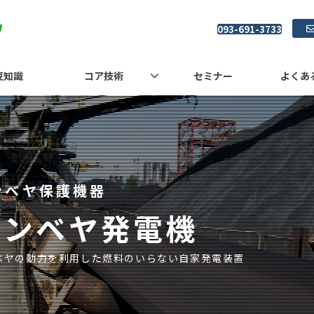
093-691-3733
豆知識
コア技術
セミナー
よくあ
ンベヤ保護機器
コンベヤ発電機
ベヤの動力を利用した燃料のいらない自家発電装置