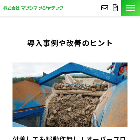
製品紹介
導入事例や改善のヒント
導入事例
豆知識
コア技術
セミナー
よくあるご質問
サポート
付着しても誤動作無し！オーバーフロ