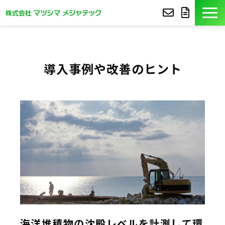
製品紹介
導入事例や改善のヒント
導入事例
豆知識
コア技術
セミナー
よくあるご質問
サポート
海洋堆積物の沈殿レベルを計測して環