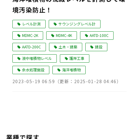
境汚染防止！
Language
レベル計測
サウンジングレベル計
MDMC-2K
MDMC-4K
AATD-100C
AATD-200C
土木・建築
建設
液中堆積物レベル
護岸工事
余水処理施設
海洋堆積物
2023-05-19 06:59
（更新：
2025-01-28 04:46
）
業種で探す