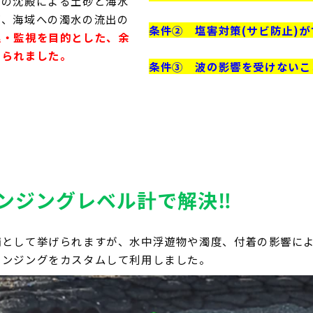
水の沈殿による土砂と海水
ず、海域への濁水の流出の
条件② 塩害対策(サビ防止)
理・監視を目的とした、余
められました。
条件③ 波の影響を受けないこ
ンジングレベル計で解決‼
補として挙げられますが、水中浮遊物や濁度、付着の影響に
ウンジングをカスタムして利用しました。