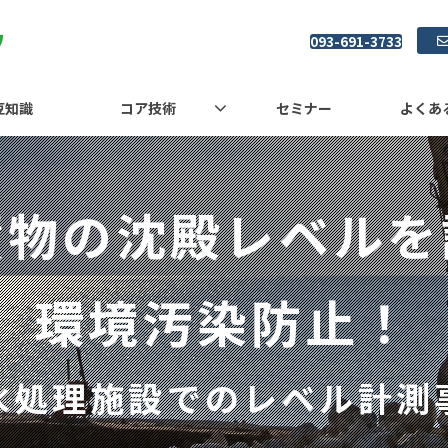
093-691-3733
豆知識
コア技術
セミナー
よくあ
積物の沈殿レベルを
環境汚染防止！
水処理施設でのレベル計測