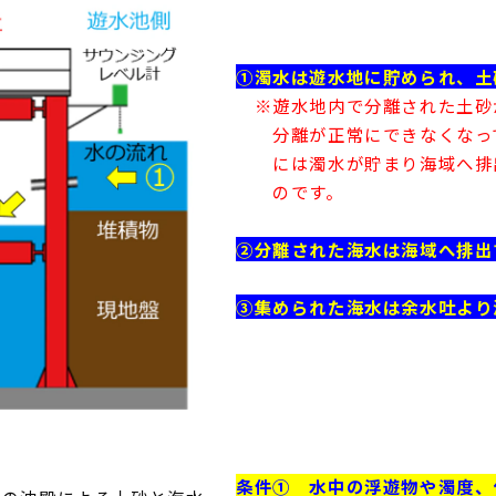
①濁水は遊水地に貯められ、土
※遊水地内で分離された土砂
分離が正常にできなくなって
には濁水が貯まり海域へ排出
のです。
②分離された海水は海域へ排出
③集められた海水は余水吐より
条件① 水中の浮遊物や濁度、