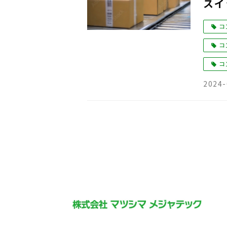
スイ
コ
コ
コ
2024-