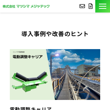
製品紹介
導入事例や改善のヒント
導入事例
豆知識
コア技術
セミナー
よくあるご質問
サポート
電動調整キャリア