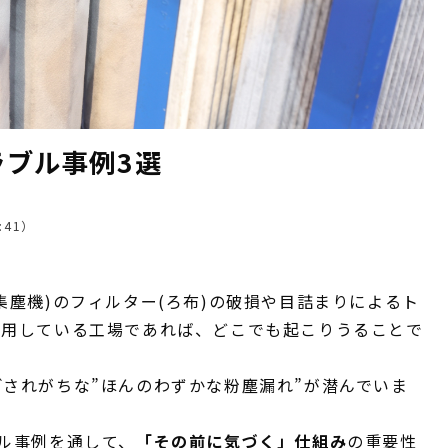
ラブル事例3選
:41
）
集塵機)のフィルター(ろ布)の破損や目詰まりによるト
使用している工場であれば、どこでも起こりうることで
。
されがちな”ほんのわずかな粉塵漏れ”が潜んでいま
ル事例を通して、
「その前に気づく」仕組み
の重要性