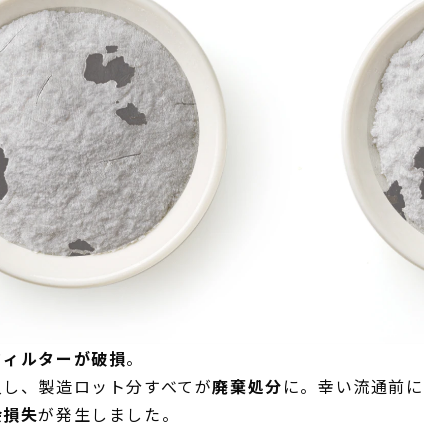
フィルターが破損
。
入し、製造ロット分すべてが
廃棄処分
に。幸い流通前に
会損失
が発生しました。