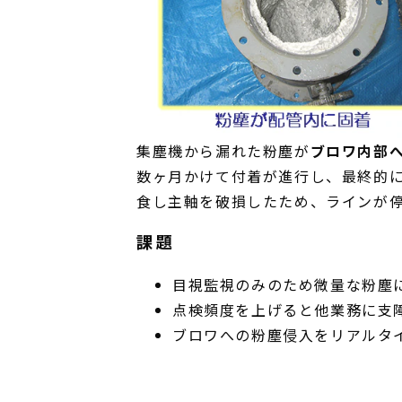
集塵機から漏れた粉塵が
ブロワ内部
数ヶ月かけて付着が進行し、最終的
食し主軸を破損したため、ラインが
課題
目視監視のみのため微量な粉塵
点検頻度を上げると他業務に支
ブロワへの粉塵侵入をリアルタ