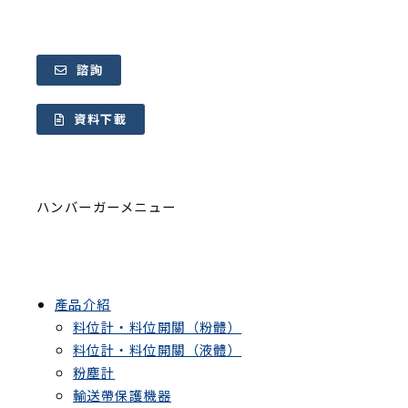
諮詢
資料下載
ハンバーガーメニュー
產品介紹
料位計・料位開關（粉體）
料位計・料位開關（液體）
粉塵計
輸送帶保護機器