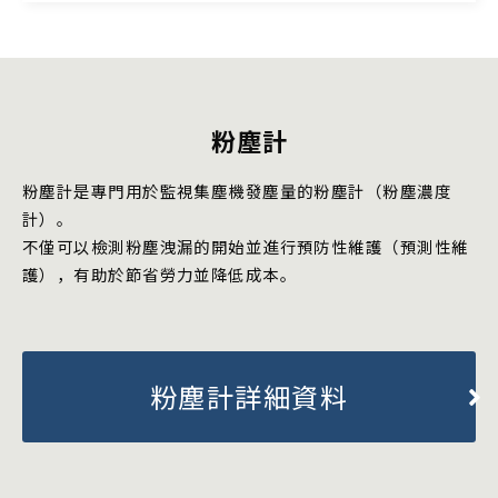
粉塵計
粉塵計是專門用於監視集塵機發塵量的粉塵計（粉塵濃度
計）。
不僅可以檢測粉塵洩漏的開始並進行預防性維護（預測性維
護），有助於節省勞力並降低成本。
粉塵計詳細資料