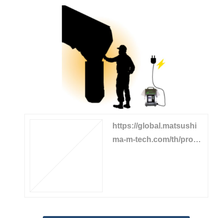
https://global.matsushi
ma-m-tech.com/th/produ
cts/dust-sensor/airdust-
monitor