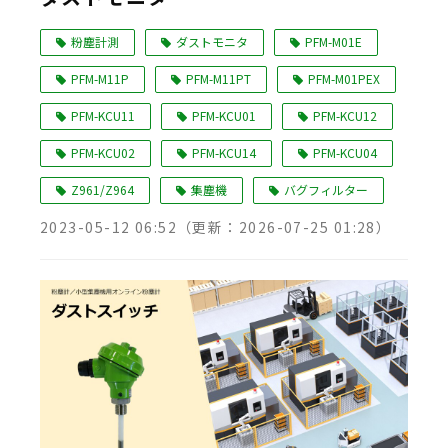
Language
粉塵計測
ダストモニタ
PFM-M01E
PFM-M11P
PFM-M11PT
PFM-M01PEX
PFM-KCU11
PFM-KCU01
PFM-KCU12
PFM-KCU02
PFM-KCU14
PFM-KCU04
Z961/Z964
集塵機
バグフィルター
2023-05-12 06:52
（更新：
2026-07-25 01:28
）