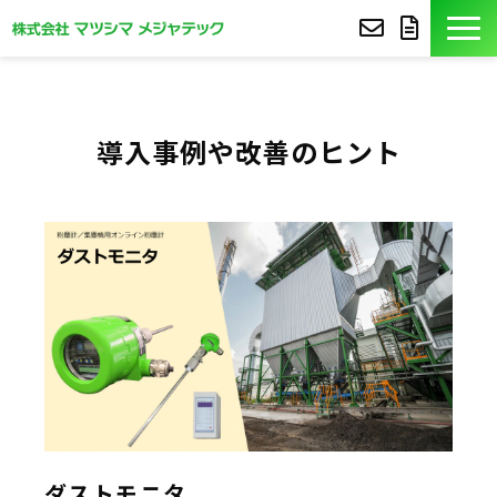
製品紹介
導入事例や改善のヒント
導入事例
豆知識
コア技術
セミナー
よくあるご質問
サポート
ダストモニタ