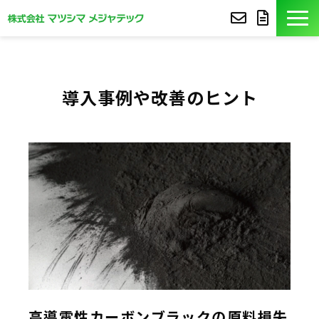
製品紹介
導入事例や改善のヒント
導入事例
豆知識
コア技術
セミナー
よくあるご質問
サポート
高導電性カーボンブラックの原料損失