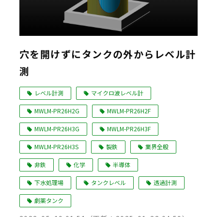
穴を開けずにタンクの外からレベル計
測
レベル計測
マイクロ波レベル計
MWLM-PR26H2G
MWLM-PR26H2F
MWLM-PR26H3G
MWLM-PR26H3F
MWLM-PR26H3S
製鉄
業界全般
非鉄
化学
半導体
下水処理場
タンクレベル
透過計測
劇薬タンク