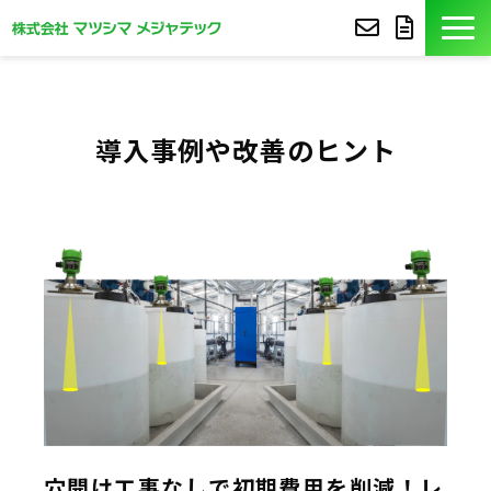
製品紹介
導入事例や改善のヒント
導入事例
豆知識
コア技術
セミナー
よくあるご質問
サポート
穴開け工事なしで初期費用を削減！レ