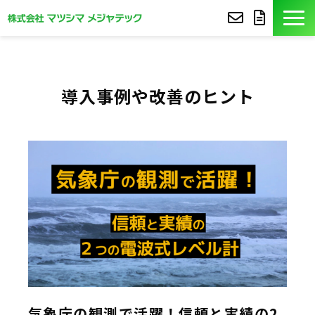
製品紹介
導入事例や改善のヒント
導入事例
豆知識
コア技術
セミナー
よくあるご質問
サポート
気象庁の観測で活躍！信頼と実績の2