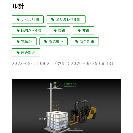
ル計
レベル計測
ミリ波レベル計
MWLM-FM79
製鉄
非鉄
電気炉
高温環境
安全対策
厚み計測
2023-08-21 09:21
（更新：
2026-06-25 08:13
）