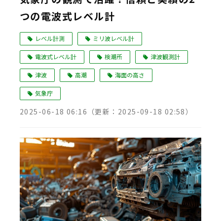
つの電波式レベル計
Language
レベル計測
ミリ波レベル計
電波式レベル計
検潮所
津波観測計
津波
高潮
海面の高さ
気象庁
2025-06-18 06:16
（更新：
2025-09-18 02:58
）