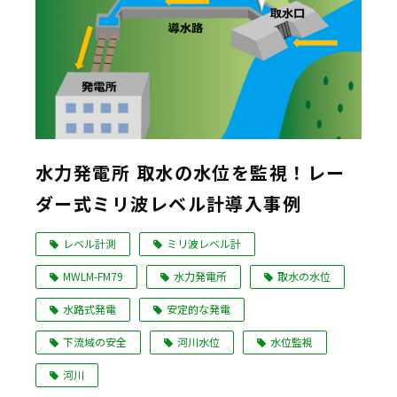
水力発電所 取水の水位を監視！レー
ダー式ミリ波レベル計導入事例
レベル計測
ミリ波レベル計
MWLM-FM79
水力発電所
取水の水位
水路式発電
安定的な発電
下流域の安全
河川水位
水位監視
河川