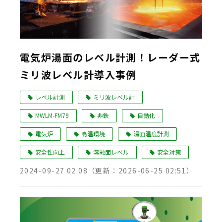
電気炉湯面のレベル計測！レーダー式
ミリ波レベル計導入事例
レベル計測
ミリ波レベル計
MWLM-FM79
非鉄
自動化
電気炉
高温環境
湯面温度計測
安全性向上
溶融面レベル
安全対策
2024-09-27 02:08
（更新：
2026-06-25 02:51
）