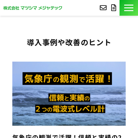
製品紹介
導入事例や改善のヒント
導入事例
豆知識
コア技術
セミナー
よくあるご質問
サポート
気象庁の観測で活躍！信頼と実績の2