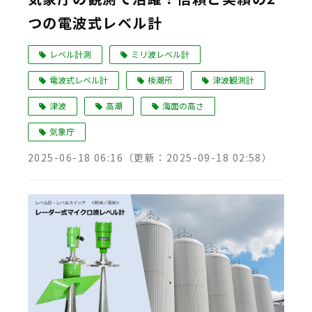
つの電波式レベル計
Language
レベル計測
ミリ波レベル計
電波式レベル計
検潮所
津波観測計
津波
高潮
海面の高さ
気象庁
2025-06-18 06:16
（更新：
2025-09-18 02:58
）