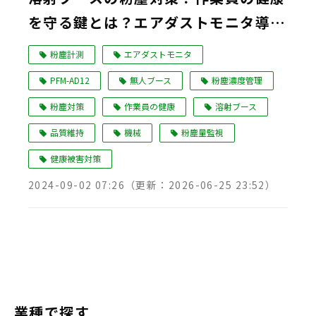
を守る鍵とは？エアダストモニタ導入
Language
事例
粉塵計測
エアダストモニタ
PFM-AD12
無人ブース
粉塵濃度管理
粉塵対策
作業員の健康
溶射ブース
品質維持
機械
粉塵量監視
健康被害対策
2024-09-02 07:26
（更新：
2026-06-25 23:52
）
業種で探す