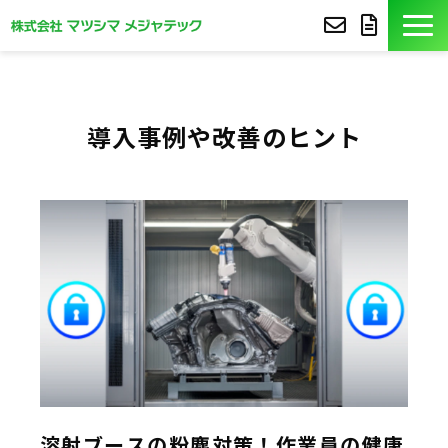
製品紹介
導入事例や改善のヒント
導入事例
豆知識
コア技術
セミナー
よくあるご質問
サポート
溶射ブースの粉塵対策！作業員の健康