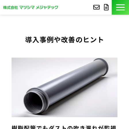
製品紹介
導入事例や改善のヒント
導入事例
豆知識
コア技術
セミナー
よくあるご質問
サポート
樹脂配管でもダストの吹き漏れが監視