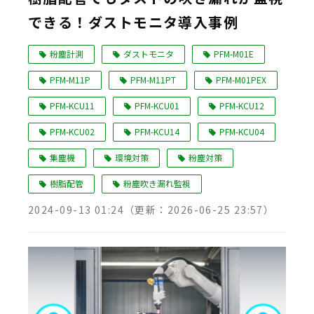
できる！ダストモニタ導入事例
Language
粉塵計測
ダストモニタ
PFM-M01E
PFM-M11P
PFM-M11PT
PFM-M01PEX
PFM-KCU11
PFM-KCU01
PFM-KCU12
PFM-KCU02
PFM-KCU14
PFM-KCU04
集塵機
環境対策
粉塵対策
樹脂配管
粉塵吹き漏れ監視
2024-09-13 01:24
（更新：
2026-06-25 23:57
）