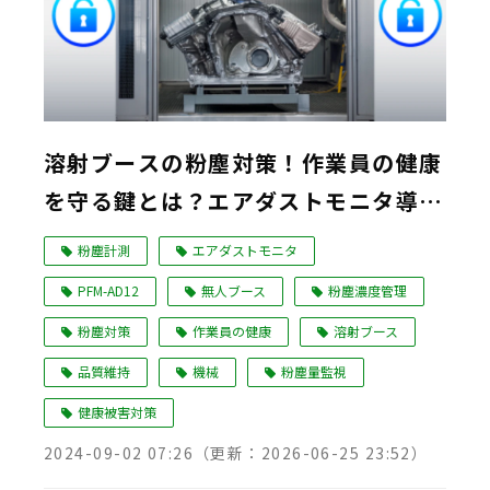
溶射ブースの粉塵対策！作業員の健康
を守る鍵とは？エアダストモニタ導入
事例
粉塵計測
エアダストモニタ
PFM-AD12
無人ブース
粉塵濃度管理
粉塵対策
作業員の健康
溶射ブース
品質維持
機械
粉塵量監視
健康被害対策
2024-09-02 07:26
（更新：
2026-06-25 23:52
）