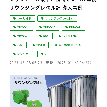
サウンジングレベル計 導入事例
Language
レベル計測
サウンジングレベル計
MDMC-2K
MDMC-2S
MDMC-4K
MDMC-4S
製鉄
下水処理場
石灰
水処理
液中堆積物レベル
シックナー
液中
2023-06-05 06:23
（更新：
2025-01-28 04:24
）