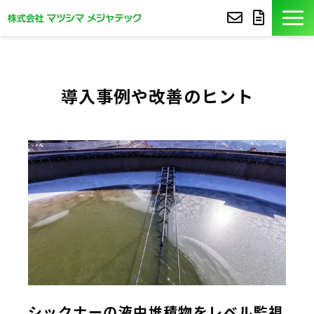
製品紹介
導入事例や改善のヒント
導入事例
豆知識
コア技術
セミナー
よくあるご質問
サポート
シックナーの液中堆積物をレベル監視