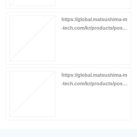
https://global.matsushima-m
-tech.com/kr/products/positi
on-detector/position-transmi
tter
https://global.matsushima-m
-tech.com/kr/products/positi
on-detector/displacement-d
etector