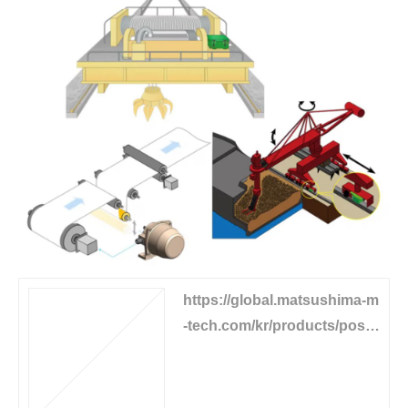
https://global.matsushima-m
-tech.com/kr/products/positi
on-detector/drum-limitswitc
h