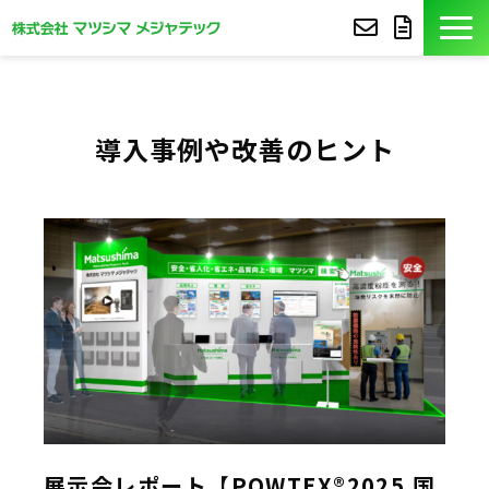
製品紹介
導入事例や改善のヒント
導入事例
豆知識
コア技術
セミナー
よくあるご質問
サポート
展示会レポート【POWTEX®2025 国