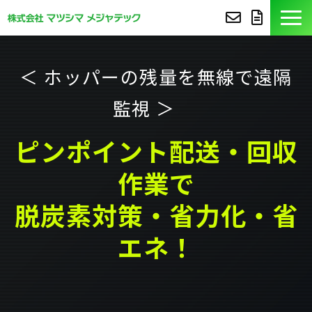
製品紹介
＜ ホッパーの残量を無線で遠隔
導入事例
監視 ＞
豆知識
ピンポイント配送・回収
作業で
コア技術
脱炭素対策・省力化・省
セミナー
エネ！
よくあるご質問
サポート