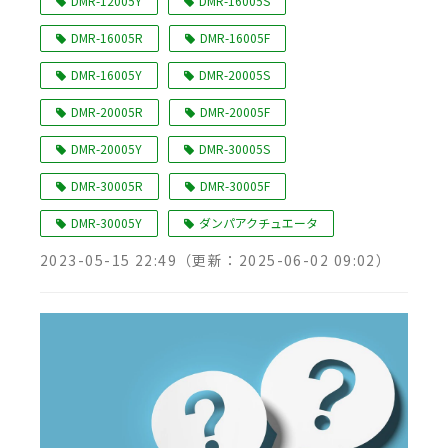
DMR-12005Y
DMR-16005S
DMR-16005R
DMR-16005F
DMR-16005Y
DMR-20005S
DMR-20005R
DMR-20005F
DMR-20005Y
DMR-30005S
DMR-30005R
DMR-30005F
DMR-30005Y
ダンパアクチュエータ
2023-05-15 22:49
（更新：
2025-06-02 09:02
）