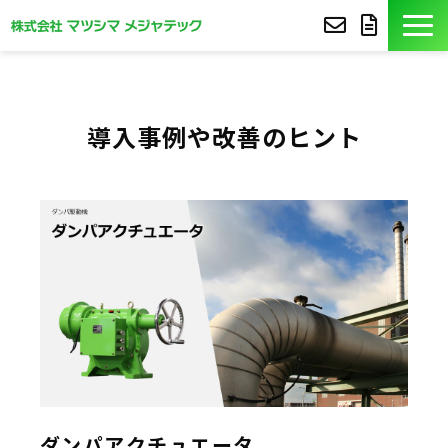
製品紹介
導入事例や改善のヒント
導入事例
豆知識
コア技術
セミナー
よくあるご質問
サポート
ダンパアクチュエータ