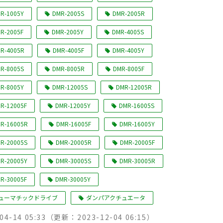
R-1005Y
DMR-2005S
DMR-2005R
R-2005F
DMR-2005Y
DMR-4005S
R-4005R
DMR-4005F
DMR-4005Y
R-8005S
DMR-8005R
DMR-8005F
R-8005Y
DMR-12005S
DMR-12005R
R-12005F
DMR-12005Y
DMR-16005S
R-16005R
DMR-16005F
DMR-16005Y
R-20005S
DMR-20005R
DMR-20005F
R-20005Y
DMR-30005S
DMR-30005R
R-30005F
DMR-30005Y
ューマチックドライブ
ダンパアクチュエータ
04-14 05:33
（更新：
2023-12-04 06:15
）