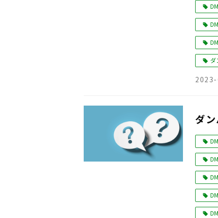
DM
DM
DM
ダ
2023-
ダン
DM
DM
DM
DM
DM