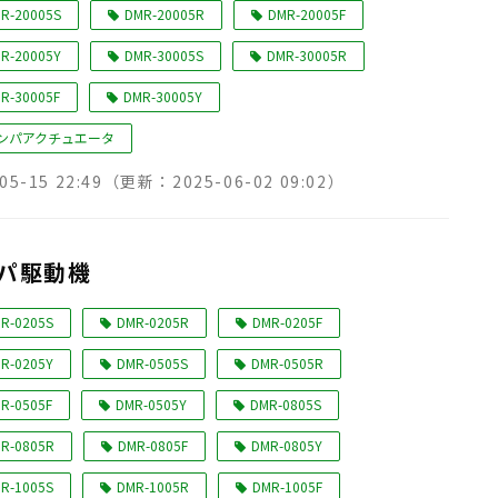
R-20005S
DMR-20005R
DMR-20005F
R-20005Y
DMR-30005S
DMR-30005R
R-30005F
DMR-30005Y
ンパアクチュエータ
05-15 22:49
（更新：
2025-06-02 09:02
）
パ駆動機
R-0205S
DMR-0205R
DMR-0205F
R-0205Y
DMR-0505S
DMR-0505R
R-0505F
DMR-0505Y
DMR-0805S
R-0805R
DMR-0805F
DMR-0805Y
R-1005S
DMR-1005R
DMR-1005F