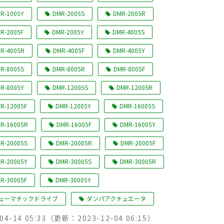
R-1005Y
DMR-2005S
DMR-2005R
R-2005F
DMR-2005Y
DMR-4005S
R-4005R
DMR-4005F
DMR-4005Y
R-8005S
DMR-8005R
DMR-8005F
R-8005Y
DMR-12005S
DMR-12005R
R-12005F
DMR-12005Y
DMR-16005S
R-16005R
DMR-16005F
DMR-16005Y
R-20005S
DMR-20005R
DMR-20005F
R-20005Y
DMR-30005S
DMR-30005R
R-30005F
DMR-30005Y
ューマチックドライブ
ダンパアクチュエータ
04-14 05:33
（更新：
2023-12-04 06:15
）