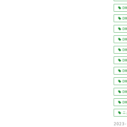
DM
DM
DM
DM
DM
DM
DM
DM
DM
DM
ニ
2023-