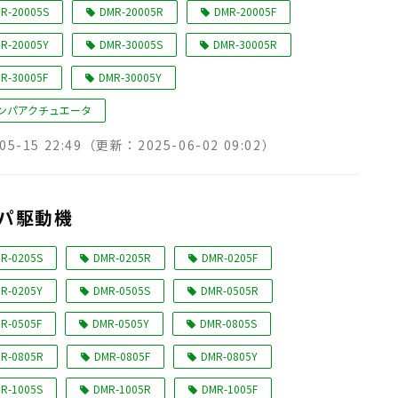
R-20005S
DMR-20005R
DMR-20005F
R-20005Y
DMR-30005S
DMR-30005R
R-30005F
DMR-30005Y
ンパアクチュエータ
05-15 22:49
（更新：
2025-06-02 09:02
）
パ駆動機
R-0205S
DMR-0205R
DMR-0205F
R-0205Y
DMR-0505S
DMR-0505R
R-0505F
DMR-0505Y
DMR-0805S
R-0805R
DMR-0805F
DMR-0805Y
R-1005S
DMR-1005R
DMR-1005F