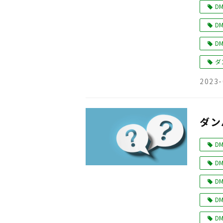
DM
DM
DM
ダ
2023-
ダン
DM
DM
DM
DM
DM