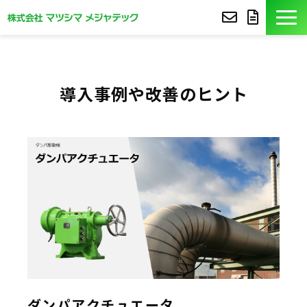
製品紹介
導入事例や改善のヒント
導入事例
豆知識
コア技術
セミナー
よくあるご質問
サポート
ダンパアクチュエータ