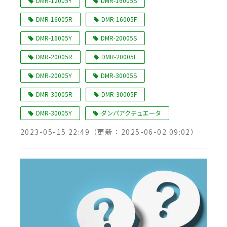
DMR-12005Y
DMR-16005S
DMR-16005R
DMR-16005F
DMR-16005Y
DMR-20005S
DMR-20005R
DMR-20005F
DMR-20005Y
DMR-30005S
DMR-30005R
DMR-30005F
DMR-30005Y
ダンパアクチュエータ
2023-05-15 22:49
（更新：
2025-06-02 09:02
）