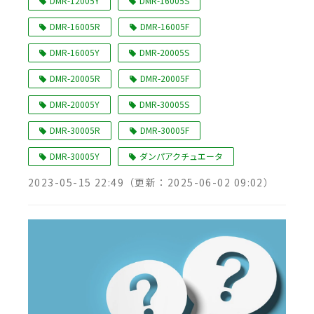
DMR-12005Y
DMR-16005S
DMR-16005R
DMR-16005F
DMR-16005Y
DMR-20005S
DMR-20005R
DMR-20005F
DMR-20005Y
DMR-30005S
DMR-30005R
DMR-30005F
DMR-30005Y
ダンパアクチュエータ
2023-05-15 22:49
（更新：
2025-06-02 09:02
）