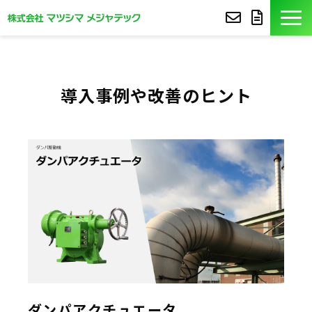
製品紹介
導入事例や改善のヒント
導入事例
豆知識
コア技術
セミナー
よくあるご質問
サポート
ダンパアクチュエータ