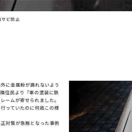
両サビ防止
構外に金属粉が漏れないよう
近隣住民より「車の塗装に鉄
クレームが寄せられました。
ず行っていたのに何故この様
是正対策が急務となった事例