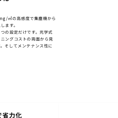
mg/㎥の高感度で集塵機から
視します。
３つの設定だけです。光学式
ンニングコストの両面から見
す。そしてメンテナンス性に
で省力化