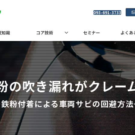
093-691-3733
豆知識
コア技術
セミナー
よくあ
粉の吹き漏れがクレーム
～鉄粉付着による車両サビの回避方法