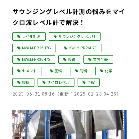
Language
サウンジングレベル計測の悩みをマイ
クロ波レベル計で解決！
レベル計測
サウンジングレベル計
MWLM-PR26H7G
MWLM-PR26H7F
MWLM-PR26H7S
製鉄
業界全般
セメント
肥料
飼料
化学
製粉
サイロレベル
全般
2023-05-31 08:16
（更新：
2025-01-28 04:26
）