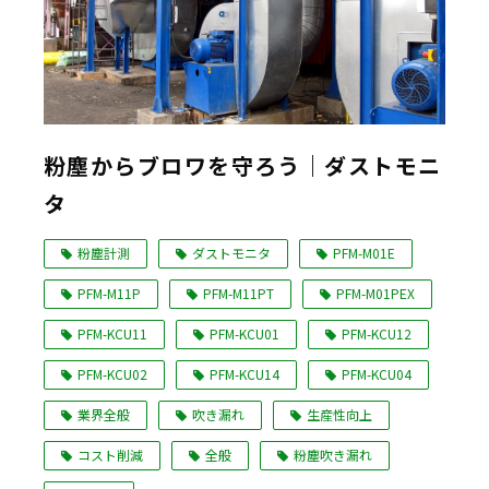
粉塵からブロワを守ろう｜ダストモニ
タ
粉塵計測
ダストモニタ
PFM-M01E
PFM-M11P
PFM-M11PT
PFM-M01PEX
PFM-KCU11
PFM-KCU01
PFM-KCU12
PFM-KCU02
PFM-KCU14
PFM-KCU04
業界全般
吹き漏れ
生産性向上
コスト削減
全般
粉塵吹き漏れ