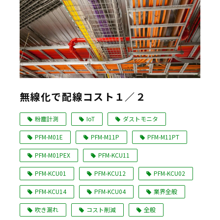
無線化で配線コスト１／２
粉塵計測
IoT
ダストモニタ
PFM-M01E
PFM-M11P
PFM-M11PT
PFM-M01PEX
PFM-KCU11
PFM-KCU01
PFM-KCU12
PFM-KCU02
PFM-KCU14
PFM-KCU04
業界全般
吹き漏れ
コスト削減
全般