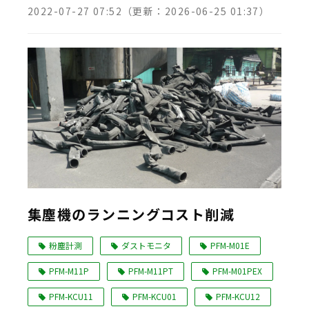
2022-07-27 07:52
（更新：
2026-06-25 01:37
）
集塵機のランニングコスト削減
粉塵計測
ダストモニタ
PFM-M01E
PFM-M11P
PFM-M11PT
PFM-M01PEX
PFM-KCU11
PFM-KCU01
PFM-KCU12