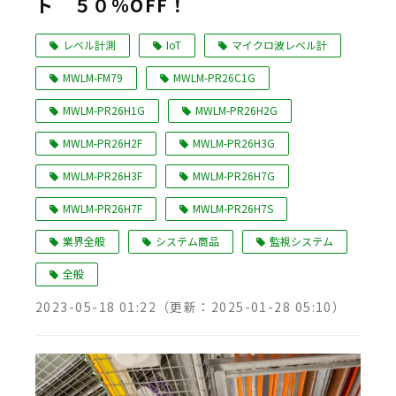
ト ５０％OFF！
レベル計測
IoT
マイクロ波レベル計
MWLM-FM79
MWLM-PR26C1G
MWLM-PR26H1G
MWLM-PR26H2G
MWLM-PR26H2F
MWLM-PR26H3G
MWLM-PR26H3F
MWLM-PR26H7G
MWLM-PR26H7F
MWLM-PR26H7S
業界全般
システム商品
監視システム
全般
2023-05-18 01:22
（更新：
2025-01-28 05:10
）