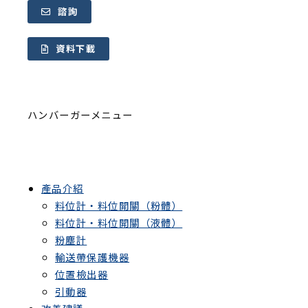
諮詢
資料下載
ハンバーガーメニュー
產品介紹
料位計・料位開關（粉體）
料位計・料位開關（液體）
粉塵計
輸送帶保護機器
位置檢出器
引動器