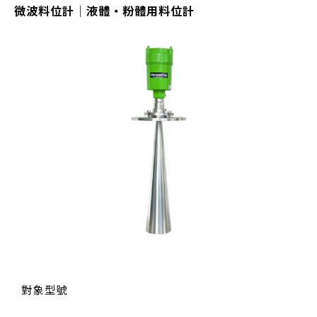
微波料位計｜液體・粉體用料位計
對象型號